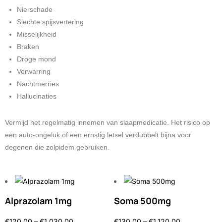
Nierschade
Slechte spijsvertering
Misselijkheid
Braken
Droge mond
Verwarring
Nachtmerries
Hallucinaties
Vermijd het regelmatig innemen van slaapmedicatie. Het risico op
een auto-ongeluk of een ernstig letsel verdubbelt bijna voor
degenen die zolpidem gebruiken.
Alprazolam 1mg
Soma 500mg
€
120.00
–
€
1,030.00
€
130.00
–
€
1,120.00