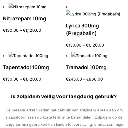
Nitrazepam 10mg
Lyrica 300mg
€
130.00
–
€
1,120.00
(Pregabalin)
€
130.00
–
€
1,120.00
Tapentadol 100mg
Tramadol 100mg
€
130.00
–
€
1,120.00
€
245.00
–
€
860.00
Is zolpidem veilig voor langdurig gebruik?
De meeste artsen raden het gebruik van zolpidem alleen aan om
slaapstoornissen op korte termijn te behandelen. zolpidem op de
lange termijn gebruiken kan leiden tot verslaving, omdat sommige