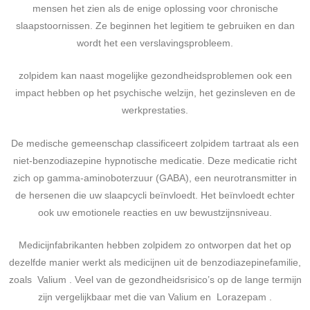
mensen het zien als de enige oplossing voor chronische
slaapstoornissen. Ze beginnen het legitiem te gebruiken en dan
wordt het een verslavingsprobleem.
zolpidem kan naast mogelijke gezondheidsproblemen ook een
impact hebben op het psychische welzijn, het gezinsleven en de
werkprestaties.
De medische gemeenschap classificeert zolpidem tartraat als een
niet-benzodiazepine hypnotische medicatie. Deze medicatie richt
zich op gamma-aminoboterzuur (GABA), een neurotransmitter in
de hersenen die uw slaapcycli beïnvloedt. Het beïnvloedt echter
ook uw emotionele reacties en uw bewustzijnsniveau.
Medicijnfabrikanten hebben zolpidem zo ontworpen dat het op
dezelfde manier werkt als medicijnen uit de benzodiazepinefamilie,
zoals Valium . Veel van de gezondheidsrisico’s op de lange termijn
zijn vergelijkbaar met die van Valium en Lorazepam .