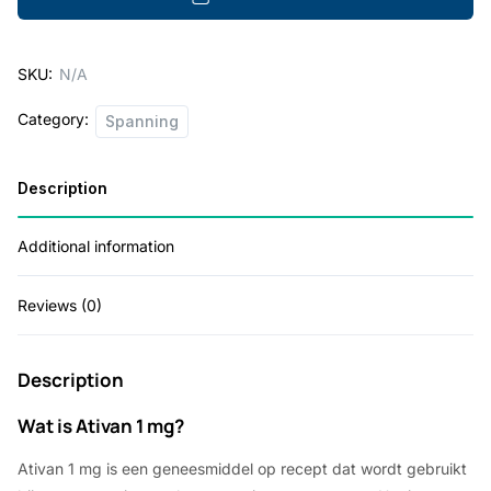
g
e
SKU:
N/A
:
Category:
Spanning
€
2
Description
0
5
Additional information
.
0
Reviews (0)
0
t
Description
h
Wat is Ativan 1 mg?
r
Ativan 1 mg is een geneesmiddel op recept dat wordt gebruikt
o