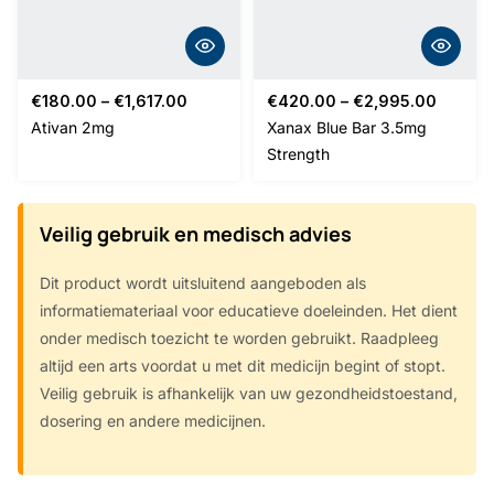
Price
Price
€
180.00
–
€
1,617.00
€
420.00
–
€
2,995.00
range:
range:
Ativan 2mg
Xanax Blue Bar 3.5mg
€180.00
€420.
Strength
through
throug
€1,617.00
€2,995
Veilig gebruik en medisch advies
Dit product wordt uitsluitend aangeboden als
informatiemateriaal voor educatieve doeleinden. Het dient
onder medisch toezicht te worden gebruikt. Raadpleeg
altijd een arts voordat u met dit medicijn begint of stopt.
Veilig gebruik is afhankelijk van uw gezondheidstoestand,
dosering en andere medicijnen.