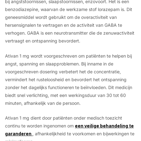
bij angststoornissen, slaapstoornissen, enzovoort. Het is een
u
benzodiazepine, waarvan de werkzame stof lorazepam is. Dit
g
geneesmiddel wordt gebruikt om de overactiviteit van
h
hersensignalen te vertragen en de activiteit van GABA te
verhogen. GABA is een neurotransmitter die de zenuwactiviteit
€
vertraagt en ontspanning bevordert.
4
6
Ativan 1 mg wordt voorgeschreven om patiënten te helpen bij
angst, spanning en slaapproblemen. Bij inname in de
2
voorgeschreven dosering verbetert het de concentratie,
.
vermindert het rusteloosheid en bevordert het ontspanning
0
zonder het dagelijks functioneren te beïnvloeden. Dit medicijn
biedt snel verlichting, met een werkingsduur van 30 tot 60
0
minuten, afhankelijk van de persoon.
Ativan 1 mg dient door patiënten onder medisch toezicht
continu te worden ingenomen om
een veilige behandeling te
garanderen
, afhankelijkheid te voorkomen en bijwerkingen te