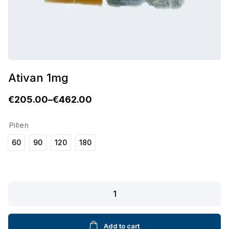
Ativan 1mg
€
205.00
–
€
462.00
P
r
Pillen
i
60
90
120
180
c
e
Ativan
r
1mg
a
quantity
n
Add to cart