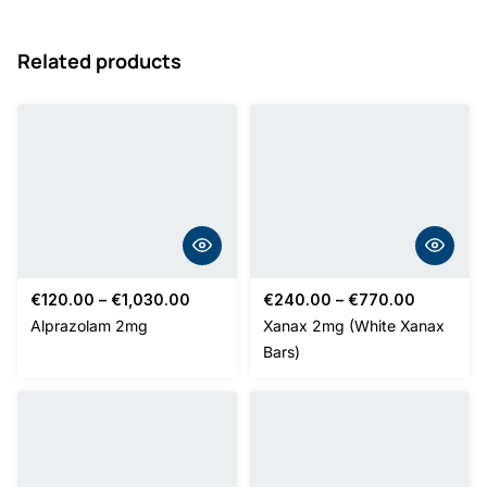
Related products
Price
Price
€
120.00
–
€
1,030.00
€
240.00
–
€
770.00
range:
range:
Alprazolam 2mg
Xanax 2mg (White Xanax
€120.00
€240.00
Bars)
through
through
€1,030.00
€770.00