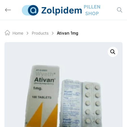
Skip
to
content
Home
Products
Ativan 1mg