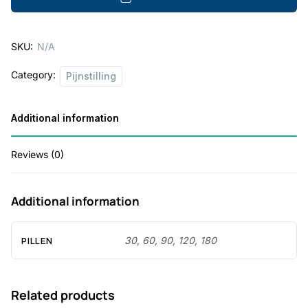
g
e
SKU:
N/A
:
Category:
Pijnstilling
€
2
Additional information
4
0
Reviews (0)
.
0
Additional information
0
t
PILLEN
30, 60, 90, 120, 180
h
r
Related products
o