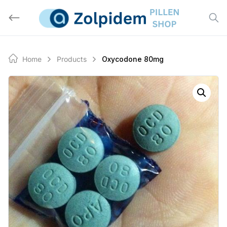
Skip
to
content
Home
Products
Oxycodone 80mg