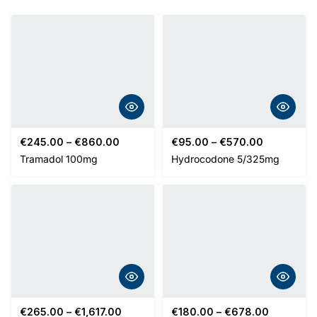
u
g
h
€
1
,
Price
Price
€
245.00
–
€
860.00
€
95.00
–
€
570.00
0
range:
range:
Tramadol 100mg
Hydrocodone 5/325mg
7
€245.00
€95.00
through
through
8
€860.00
€570.00
.
0
0
Price
Price
€
265.00
–
€
1,617.00
€
180.00
–
€
678.00