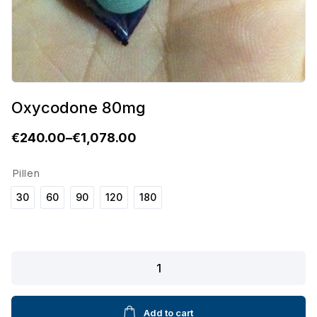
Oxycodone 80mg
€
240.00
–
€
1,078.00
P
r
Pillen
i
30
60
90
120
180
c
e
Oxycodone
r
80mg
a
quantity
n
Add to cart