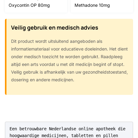
range:
range:
Oxycontin OP 80mg
Methadone 10mg
€265.00
€180.00
through
through
€1,617.00
€678.00
Veilig gebruik en medisch advies
Dit product wordt uitsluitend aangeboden als
informatiemateriaal voor educatieve doeleinden. Het dient
onder medisch toezicht te worden gebruikt. Raadpleeg
altijd een arts voordat u met dit medicijn begint of stopt.
Veilig gebruik is afhankelijk van uw gezondheidstoestand,
dosering en andere medicijnen.
Een betrouwbare Nederlandse online apotheek die 
hoogwaardige medicijnen, tabletten en pillen 