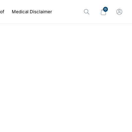
0
oof
Medical Disclaimer