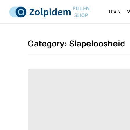
Skip
to
Thuis
W
content
Category:
Slapeloosheid