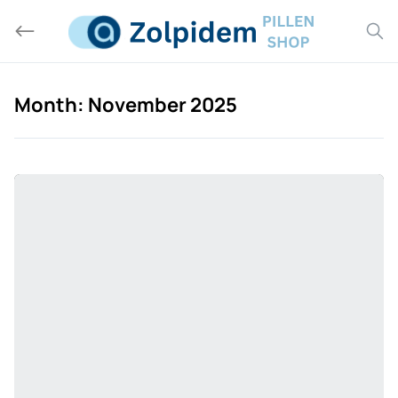
Skip
to
content
Month:
November 2025